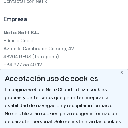
Contactar con Netix
Empresa
Netix Soft S.L.
Edificio Cepid
Av. de la Cambra de Comerç, 42
43204 REUS (Tarragona)
+34 977 55 40 12
X
Aceptación uso de cookies
Legal
La página web de NetixCLoud, utiliza cookies
Nota legal
propias y de terceros que permiten mejorar la
RGPDUE
usabilidad de navegación y recopilar información.
Cómo llegar
No se utilizarán cookies para recoger información
X
Descargar soporte
de carácter personal. Sólo se instalarán las cookies
Mucho más que un programa para talleres