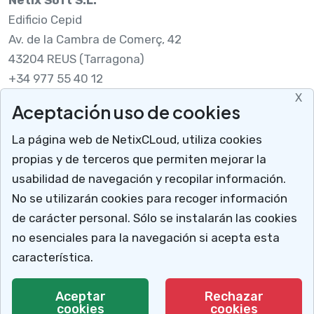
Netix Soft S.L.
Edificio Cepid
Av. de la Cambra de Comerç, 42
43204 REUS (Tarragona)
+34 977 55 40 12
X
Aceptación uso de cookies
Legal
La página web de NetixCLoud, utiliza cookies
Nota legal
propias y de terceros que permiten mejorar la
RGPDUE
usabilidad de navegación y recopilar información.
Cómo llegar
No se utilizarán cookies para recoger información
X
Descargar soporte
de carácter personal. Sólo se instalarán las cookies
Mucho más que un programa para talleres
no esenciales para la navegación si acepta esta
NetixCloud permite gestionar y administrar tu
característica.
negocio.
© 2026 Netix.
Todos los derechos reservados.
Aceptar
Rechazar
cookies
Te explicamos cómo
cookies