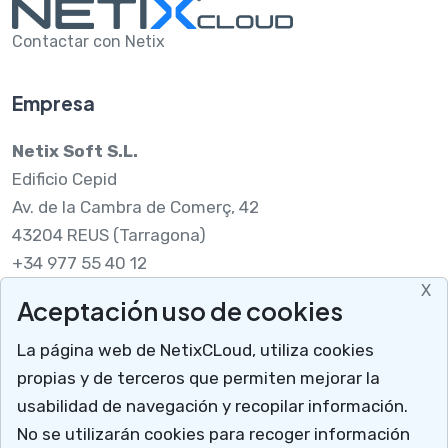
Contactar con Netix
Empresa
Netix Soft S.L.
Edificio Cepid
Av. de la Cambra de Comerç, 42
43204 REUS (Tarragona)
+34 977 55 40 12
X
Aceptación uso de cookies
Legal
La página web de NetixCLoud, utiliza cookies
Nota legal
propias y de terceros que permiten mejorar la
RGPDUE
usabilidad de navegación y recopilar información.
Cómo llegar
No se utilizarán cookies para recoger información