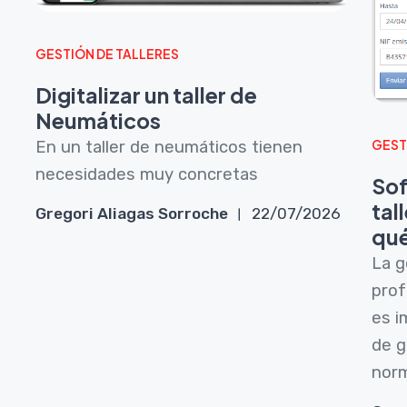
GESTIÓN DE TALLERES
Digitalizar un taller de
Neumáticos
En un taller de neumáticos tienen
GEST
necesidades muy concretas
Sof
6
tal
Gregori Aliagas Sorroche
22/07/2026
qué
La g
prof
es i
de g
norm