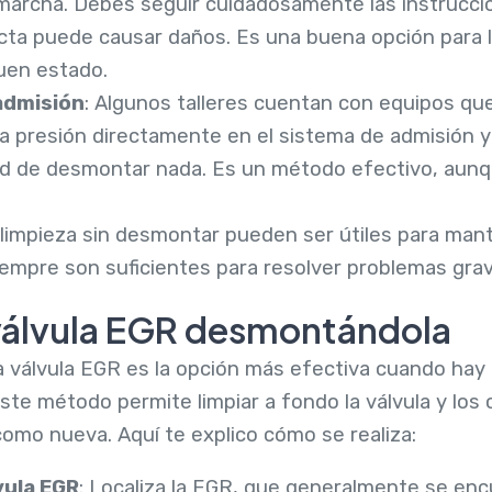
marcha. Debes seguir cuidadosamente las instruccio
ecta puede causar daños. Es una buena opción para 
uen estado.
admisión
: Algunos talleres cuentan con equipos que
ta presión directamente en el sistema de admisión y
ad de desmontar nada. Es un método efectivo, aunq
impieza sin desmontar pueden ser útiles para mant
empre son suficientes para resolver problemas gra
 válvula EGR desmontándola
 válvula EGR es la opción más efectiva cuando hay
. Este método permite limpiar a fondo la válvula y lo
mo nueva. Aquí te explico cómo se realiza:
vula EGR
: Localiza la EGR, que generalmente se enc