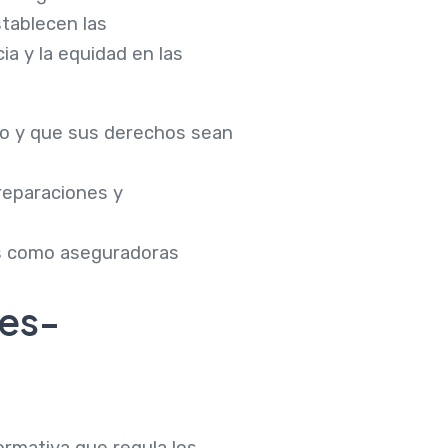
stablecen las
a y la equidad en las
sto y que sus derechos sean
 reparaciones y
es como aseguradoras
res-
ormativa que regula los