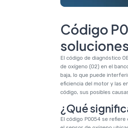
Código P0
soluciones
El código de diagnóstico OB
de oxígeno (O2) en el banco
baja, lo que puede interfer
eficiencia del motor y las e
código, sus posibles causa
¿Qué signifi
El código P0054 se refiere 
el sensor de oxígeno ubica