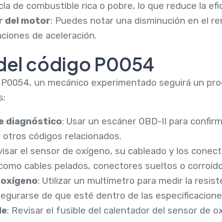
a de combustible rica o pobre, lo que reduce la efic
r del motor
: Puedes notar una disminución en el re
ciones de aceleración.
del código P0054
go P0054, un mecánico experimentado seguirá un pr
s:
e diagnóstico
: Usar un escáner OBD-II para confirm
y otros códigos relacionados.
visar el sensor de oxígeno, su cableado y los conec
, como cables pelados, conectores sueltos o corroído
 oxígeno
: Utilizar un multímetro para medir la resis
egurarse de que esté dentro de las especificaciones
le
: Revisar el fusible del calentador del sensor de 