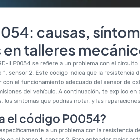
054: causas, síntom
 en talleres mecáni
D-II P0054 se refiere a un problema con el circuito
 1, sensor 2. Este código indica que la resistencia
ir con el funcionamiento adecuado del sensor de oxíg
misiones del vehículo. A continuación, te explico en 
s, los síntomas que podrías notar, y las reparacion
ca el código P0054?
específicamente a un problema con la resistencia de
do en el banco 1, sensor 2. Para entender mejor est