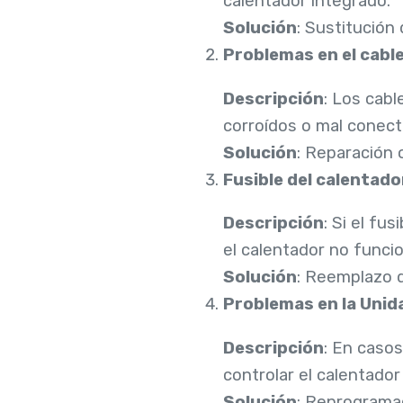
calentador integrado.
Solución
: Sustitución
Problemas en el cabl
Descripción
: Los cab
corroídos o mal conecta
Solución
: Reparación 
Fusible del calentad
Descripción
: Si el fu
el calentador no funci
Solución
: Reemplazo d
Problemas en la Unid
Descripción
: En caso
controlar el calentador
Solución
: Reprograma