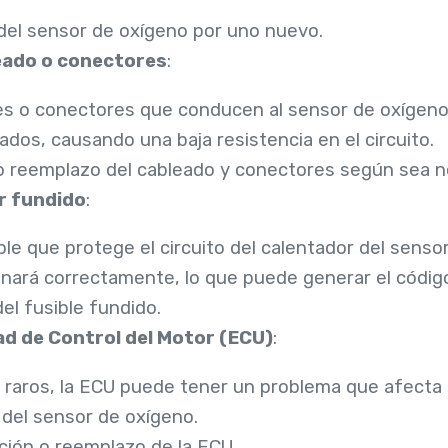
 del sensor de oxígeno por uno nuevo.
eado o conectores
:
les o conectores que conducen al sensor de oxígen
dos, causando una baja resistencia en el circuito.
o reemplazo del cableado y conectores según sea n
or fundido
:
sible que protege el circuito del calentador del sens
onará correctamente, lo que puede generar el códig
el fusible fundido.
ad de Control del Motor (ECU)
:
s raros, la ECU puede tener un problema que afecta
 del sensor de oxígeno.
ción o reemplazo de la ECU.