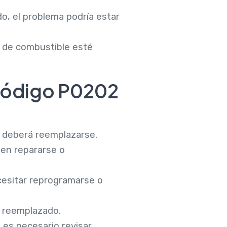
do, el problema podría estar
n de combustible esté
código P0202
, deberá reemplazarse.
ben repararse o
ecesitar reprogramarse o
r reemplazado.
, es necesario revisar