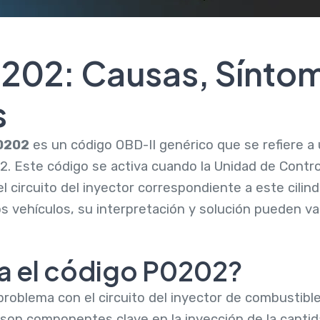
202: Causas, Síntom
s
0202
es un código OBD-II genérico que se refiere a 
 2. Este código se activa cuando la Unidad de Contr
 circuito del inyector correspondiente a este cilin
vehículos, su interpretación y solución pueden var
ca el código P0202?
problema con el circuito del inyector de combustible 
son componentes clave en la inyección de la canti