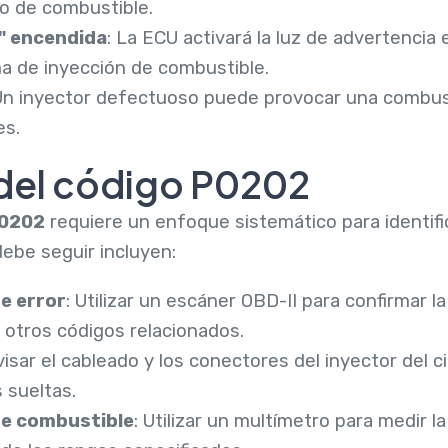
o de combustible.
" encendida
: La ECU activará la luz de advertencia 
a de inyección de combustible.
 Un inyector defectuoso puede provocar una combus
es.
del código P0202
0202
requiere un enfoque sistemático para identifi
ebe seguir incluyen:
e error
: Utilizar un escáner OBD-II para confirmar l
y otros códigos relacionados.
visar el cableado y los conectores del inyector del c
 sueltas.
de combustible
: Utilizar un multímetro para medir la