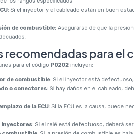
o de los rangos especificados.
ECU
: Si el inyector y el cableado están en buen esta
esión de combustible
: Asegurarse de que la presió
adecuados.
s recomendadas para el 
nes para el código
P0202
incluyen:
or de combustible
: Si el inyector está defectuoso
ado o conectores
: Si hay daños en el cableado, de
emplazo de la ECU
: Si la ECU es la causa, puede n
e inyectores
: Si el relé está defectuoso, deberá se
e combustible
: Si la presión de combustible es baja