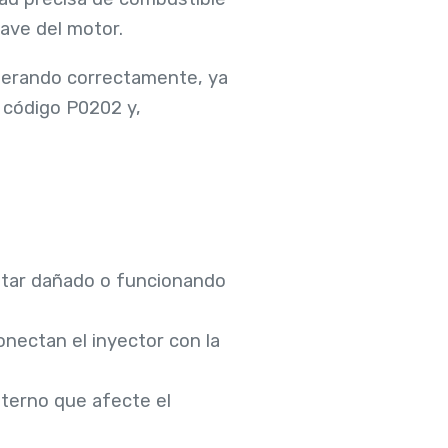
ave del motor.
operando correctamente, ya
l código P0202 y,
 estar dañado o funcionando
onectan el inyector con la
nterno que afecte el