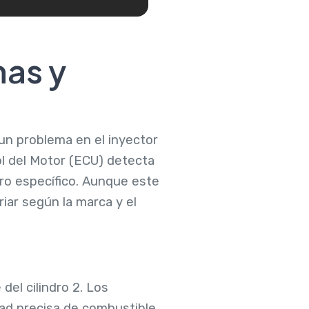
as y
un problema en el inyector
ol del Motor (ECU) detecta
dro específico. Aunque este
iar según la marca y el
del cilindro 2. Los
dad precisa de combustible