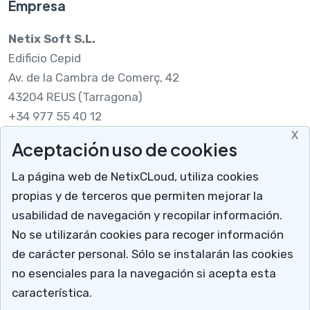
Empresa
Netix Soft S.L.
Edificio Cepid
Av. de la Cambra de Comerç, 42
43204 REUS (Tarragona)
+34 977 55 40 12
X
Aceptación uso de cookies
Legal
La página web de NetixCLoud, utiliza cookies
Nota legal
propias y de terceros que permiten mejorar la
RGPDUE
usabilidad de navegación y recopilar información.
Cómo llegar
No se utilizarán cookies para recoger información
X
Descargar soporte
de carácter personal. Sólo se instalarán las cookies
Mucho más que un programa para talleres
no esenciales para la navegación si acepta esta
NetixCloud permite gestionar y administrar tu
característica.
negocio.