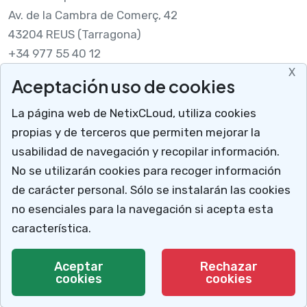
Av. de la Cambra de Comerç, 42
43204 REUS (Tarragona)
+34 977 55 40 12
X
Aceptación uso de cookies
Legal
La página web de NetixCLoud, utiliza cookies
Nota legal
propias y de terceros que permiten mejorar la
RGPDUE
usabilidad de navegación y recopilar información.
Cómo llegar
No se utilizarán cookies para recoger información
X
Descargar soporte
de carácter personal. Sólo se instalarán las cookies
Mucho más que un programa para talleres
no esenciales para la navegación si acepta esta
NetixCloud permite gestionar y administrar tu
característica.
negocio.
© 2026 Netix.
Todos los derechos reservados.
Aceptar
Rechazar
cookies
Te explicamos cómo
cookies