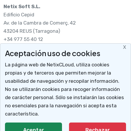
Netix Soft S.L.
Edificio Cepid
Av. de la Cambra de Comerç, 42
43204 REUS (Tarragona)
+34 977 55 40 12
X
Aceptación uso de cookies
Legal
La página web de NetixCLoud, utiliza cookies
Nota legal
propias y de terceros que permiten mejorar la
RGPDUE
usabilidad de navegación y recopilar información.
Cómo llegar
No se utilizarán cookies para recoger información
X
Descargar soporte
de carácter personal. Sólo se instalarán las cookies
Mucho más que un programa para talleres
no esenciales para la navegación si acepta esta
NetixCloud permite gestionar y administrar tu
característica.
negocio.
© 2026 Netix.
Todos los derechos reservados.
Aceptar
Rechazar