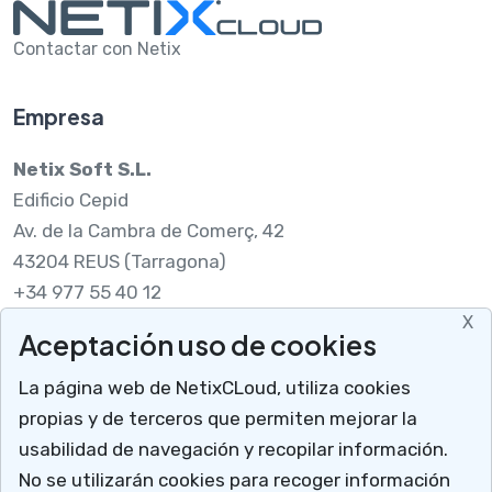
Contactar con Netix
Empresa
Netix Soft S.L.
Edificio Cepid
Av. de la Cambra de Comerç, 42
43204 REUS (Tarragona)
+34 977 55 40 12
X
Aceptación uso de cookies
Legal
La página web de NetixCLoud, utiliza cookies
Nota legal
propias y de terceros que permiten mejorar la
RGPDUE
usabilidad de navegación y recopilar información.
Cómo llegar
No se utilizarán cookies para recoger información