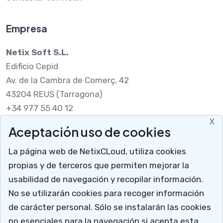
Empresa
Netix Soft S.L.
Edificio Cepid
Av. de la Cambra de Comerç, 42
43204 REUS (Tarragona)
+34 977 55 40 12
X
Aceptación uso de cookies
Legal
La página web de NetixCLoud, utiliza cookies
Nota legal
propias y de terceros que permiten mejorar la
RGPDUE
usabilidad de navegación y recopilar información.
Cómo llegar
No se utilizarán cookies para recoger información
X
Descargar soporte
de carácter personal. Sólo se instalarán las cookies
Mucho más que un programa para talleres
no esenciales para la navegación si acepta esta