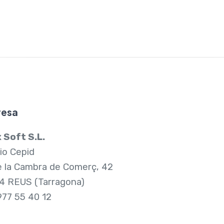
resa
 Soft S.L.
cio Cepid
e la Cambra de Comerç, 42
4 REUS (Tarragona)
77 55 40 12