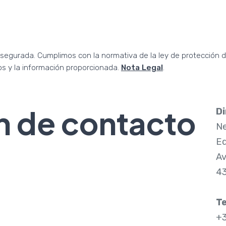
asegurada. Cumplimos con la normativa de la ley de protección 
s y la información proporcionada.
Nota Legal
.
n de contacto
Di
Ne
Ed
Av
43
Te
+3