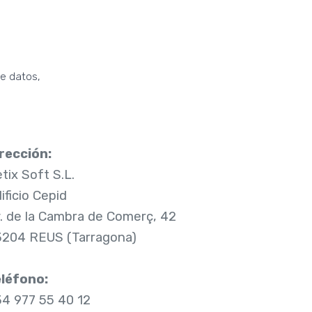
de datos,
rección:
tix Soft S.L.
ificio Cepid
. de la Cambra de Comerç, 42
204 REUS (Tarragona)
léfono:
4 977 55 40 12