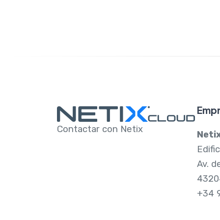
Emp
Contactar con Netix
Netix
Edifi
Av. d
4320
+34 9